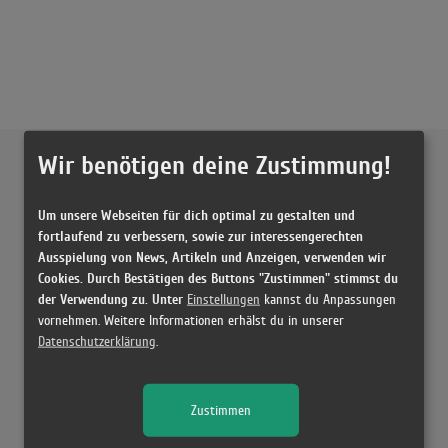
Externe Inhalte von
YouTube
Wir benötigen deine Zustimmung!
Musikvideo
Um unsere Webseiten für dich optimal zu gestalten und
fortlaufend zu verbessern, sowie zur interessengerechten
Ausspielung von News, Artikeln und Anzeigen, verwenden wir
Sie müssen die
Cookie Zustimmung ändern
, um Videos zu laden!
1 Treffer zu "Believe Again Brinck"
Cookies. Durch Bestätigen des Buttons "Zustimmen" stimmst du
der Verwendung zu. Unter
Brinck - Believe Again (Denmark)
Einstellungen
kannst du Anpassungen
(3:09)
vornehmen. Weitere Informationen erhälst du in unserer
Datenschutzerklärung
.
Zustimmen