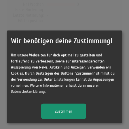
Nr.1 Wochen
0
Erste Notierung:
-
Letzte Notierung:
-
Höchstpostion:
-
Dänemark
Wir benötigen deine Zustimmung!
Wochen Gesamt
0
Top-10 Wochen
0
Nr.1 Wochen
0
Um unsere Webseiten für dich optimal zu gestalten und
Erste Notierung:
-
fortlaufend zu verbessern, sowie zur interessengerechten
Letzte Notierung:
-
Ausspielung von News, Artikeln und Anzeigen, verwenden wir
Höchstpostion:
-
Cookies. Durch Bestätigen des Buttons "Zustimmen" stimmst du
der Verwendung zu. Unter
Einstellungen
kannst du Anpassungen
vornehmen. Weitere Informationen erhälst du in unserer
Datenschutzerklärung
.
Releases
Zustimmen
[1994 CD, Sweden] På Hotell - Bo Kaspers Orkester