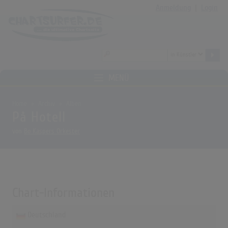
Anmeldung
|
Login
MENÜ
Home
Archiv
Alben
På Hotell
von
Bo Kaspers Orkester
Chart-Informationen
Deutschland