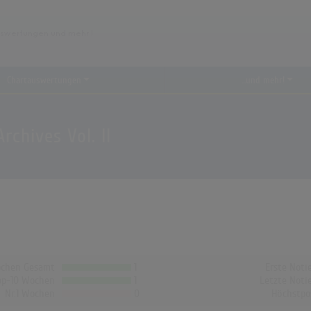
Chartauswertungen
...und mehr!
chives Vol. II
chen Gesamt
1
Erste Noti
op-10 Wochen
1
Letzte Noti
Nr.1 Wochen
0
Höchstpo