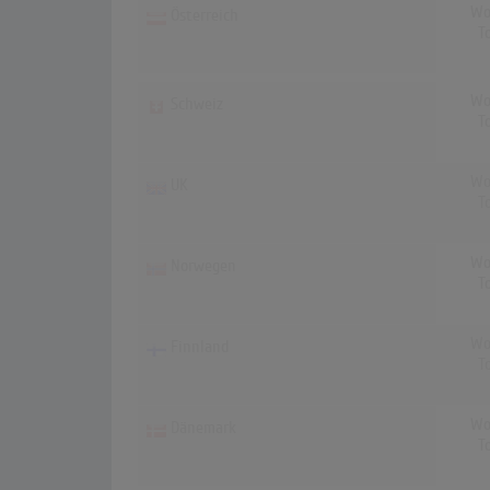
Wo
Österreich
T
Wo
Schweiz
T
Wo
UK
T
Wo
Norwegen
T
Wo
Finnland
T
Wo
Dänemark
T