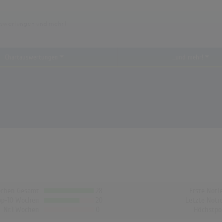
Chartauswertungen
...und mehr!
chen Gesamt
28
Erste Noti
op-10 Wochen
20
Letzte Noti
Nr.1 Wochen
0
Höchstpo