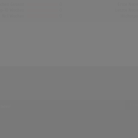
chen Gesamt
0
Erste Noti
op-10 Wochen
0
Letzte Noti
Nr.1 Wochen
0
Höchstpo
5 Tref
 laden!
Billy
(52:53)
Billy