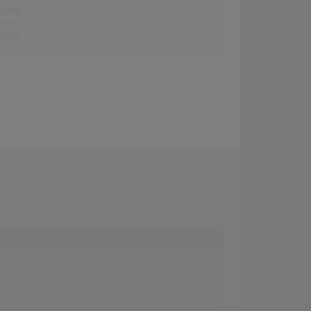
erung:
-
erung:
-
stion:
-
Externe Inhalte von
YouTube
fer zu "Morgen Billy Vaughn & Orchestra"
 Vaughn - 20 Greatest [HQ Audio]
 Vaughn - Morgen (VintageMusic.es)