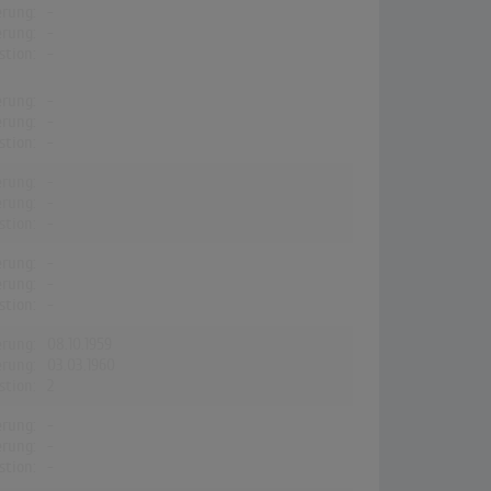
erung:
-
erung:
-
stion:
-
erung:
-
erung:
-
stion:
-
erung:
-
erung:
-
stion:
-
erung:
-
erung:
-
stion:
-
erung:
08.10.1959
erung:
03.03.1960
stion:
2
erung:
-
erung:
-
stion:
-