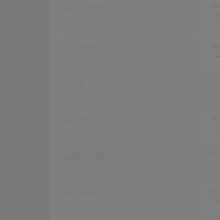
Wo
Österreich
T
Wo
Schweiz
T
Wo
UK
T
Wo
USA
T
Wo
Norwegen
T
Wo
Finnland
T