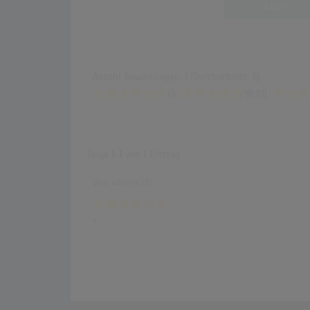
Login
Anzahl Bewertungen: 1 (Durchschnitt: 6)
(1)
(0)
Zeige
1-1
von
1
Eintrag.
Von
winnie313
+