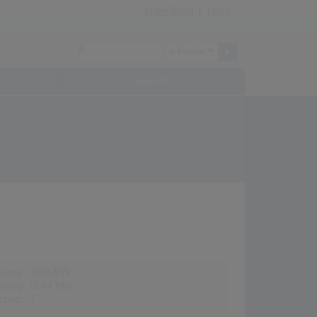
Anmeldung
|
Login
Archiv
erung:
01.10.1959
erung:
01.04.1960
stion:
2