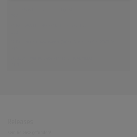
Bausa - Was Du Liebe nennst (Lyrics)
(3:24)
BAUSA - WAS DU LIEBE NENNST (POP-VERSION)
(2:56)
BAUSA - Was du Liebe nennst (Official Music Video) // REACTION
(7:17)
CALLEJON - Was Du Liebe Nennst (OFFICIAL VIDEO)
(4:07)
BAUSA - Was du Liebe nennst - IN 14 STYLES
(3:38)
Was du Liebe nennst - Bausa (Songantwort) #shorts
(0:38)
LEA - Was du Liebe nennst (1LIVE Version)
(2:40)
Releases
Bausa: Wie "Was du Liebe nennst" mein Leben verändert hat
(7:37)
Kein Release gefunden!