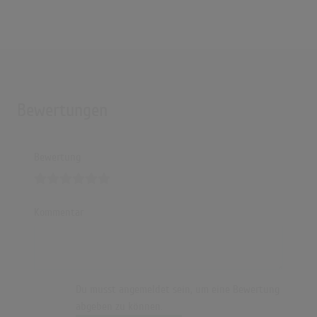
Bausa – Was du Liebe nennst | LIVE | Red Bull Soundclash 2019
(3:43)
Bewertungen
Bewertung
Kommentar
Du musst angemeldet sein, um eine Bewertung
abgeben zu können.