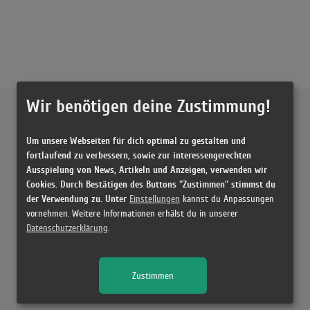
Wir benötigen deine Zustimmung!
Externe Inhalte von
YouTube
Um unsere Webseiten für dich optimal zu gestalten und
Musikvideo
fortlaufend zu verbessern, sowie zur interessengerechten
Ausspielung von News, Artikeln und Anzeigen, verwenden wir
Sie müssen die
Cookie Zustimmung ändern
, um Videos zu laden!
12 Treffer zu "Was Du Liebe nennst Bausa"
Cookies. Durch Bestätigen des Buttons "Zustimmen" stimmst du
der Verwendung zu. Unter
Einstellungen
kannst du Anpassungen
BAUSA - Was du Liebe nennst (Official Music Video) [prod. von Bausa,
vornehmen. Weitere Informationen erhälst du in unserer
Jugglerz & The Cratez]
Datenschutzerklärung
.
(3:57)
Was du Liebe nennst
(3:24)
Zustimmen
Was du Liebe nennst
(3:24)