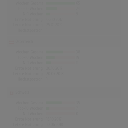
Wochen Gesamt
65
Top-10 Wochen
24
Nr.1 Wochen
9
Erste Notierung:
06.10.2017
Letzte Notierung:
25.01.2019
Höchstpostion:
1
Österreich
Wochen Gesamt
38
Top-10 Wochen
19
Nr.1 Wochen
11
Erste Notierung:
20.10.2017
Letzte Notierung:
20.07.2018
Höchstpostion:
1
Schweiz
Wochen Gesamt
35
Top-10 Wochen
7
Nr.1 Wochen
0
Erste Notierung:
15.10.2017
Letzte Notierung:
10.06.2018