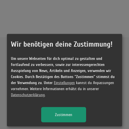
Wir benötigen deine Zustimmung!
Externe Inhalte von
YouTube
Um unsere Webseiten für dich optimal zu gestalten und
Musikvideo
fortlaufend zu verbessern, sowie zur interessengerechten
Ausspielung von News, Artikeln und Anzeigen, verwenden wir
Sie müssen die
Cookie Zustimmung ändern
, um Videos zu laden!
6 Treffer zu "Skifahren Bausa x Joshi Mizu x Maxwell"
Cookies. Durch Bestätigen des Buttons "Zustimmen" stimmst du
der Verwendung zu. Unter
Einstellungen
kannst du Anpassungen
Bausa, Maxwell, Joshi Mizu x The Cratez - Skifahren (Official Video)
vornehmen. Weitere Informationen erhälst du in unserer
(2:58)
Datenschutzerklärung
.
Bausa, Maxwell, Joshi Mizu x The Cratez - Skifahren (Official Video)
(2:58)
Zustimmen
Bausa, Maxwell, Joshi Mizu x The Cratez - Skifahren (Official Video) -
Reaction
(6:59)