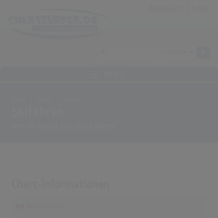
Anmeldung
|
Login
MENÜ
Home
Archiv
Songs
Skifahren
Song von
Bausa x Joshi Mizu x Maxwell
Chart-Informationen
Deutschland