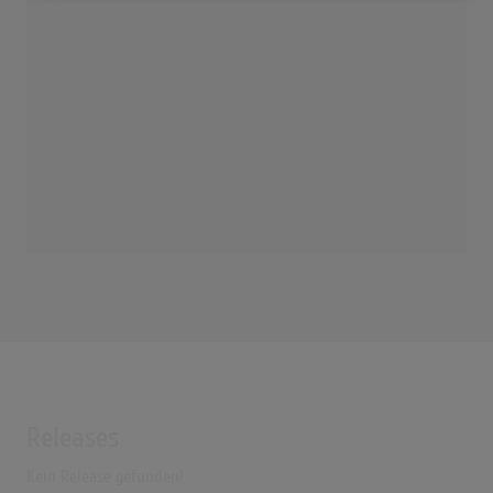
2Bough REAGIERT: Bausa, Maxwell, Joshi Mizu x The Cratez - Skifahren
(11:53)
...ok | AMERICAN REACTS: Bausa, Maxwell, Joshi Mizu x The Cratez -
Skifahren
(14:33)
The Cratez x Maxwell x Bausa x Joshi Mizu - Skifahren Remix (Official
Video)
(2:27)
Releases
Kein Release gefunden!