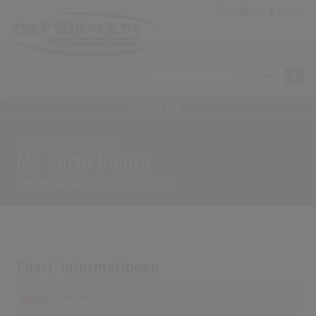
Anmeldung
|
Login
MENÜ
Home
Archiv
Songs
Me Porto Bonito
Song von
Bad Bunny & Chencho Corleone
Chart-Informationen
Deutschland