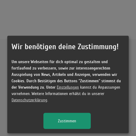
Wir benötigen deine Zustimmung!
Externe Inhalte von
YouTube
Um unsere Webseiten für dich optimal zu gestalten und
Musikvideo
fortlaufend zu verbessern, sowie zur interessengerechten
Ausspielung von News, Artikeln und Anzeigen, verwenden wir
Sie müssen die
Cookie Zustimmung ändern
, um Videos zu laden!
12 Treffer zu "Me Porto Bonito Bad Bunny & Chencho Corleone"
Cookies. Durch Bestätigen des Buttons "Zustimmen" stimmst du
der Verwendung zu. Unter
Einstellungen
kannst du Anpassungen
Bad Bunny, Chencho Corleone – Me Porto Bonito (Letra)
vornehmen. Weitere Informationen erhälst du in unserer
(3:06)
Datenschutzerklärung
.
Bad Bunny ft Chencho Corleone - Me Porto Bonito (Cornetto Edit)
(3:06)
Zustimmen
Me Porto Bonito - Bad Bunny ft Chencho Corleone (Versión mujer) Zuka
(2:25)