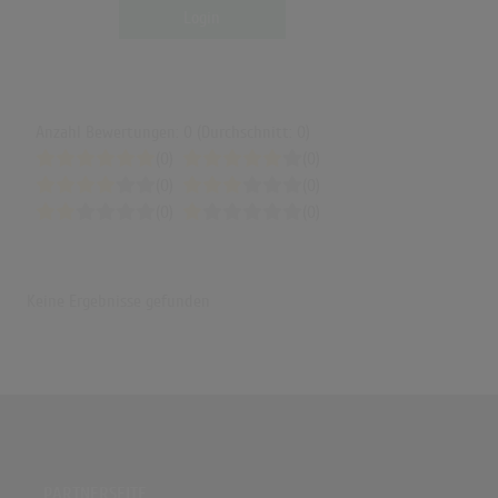
Axwell Λ Ingrosso - More Than You Know (Marcus Schössow Extended
Login
Mix)
(6:54)
Tomorrowland Belgium 2017 | Axwell Λ Ingrosso W2
(58:45)
Anzahl Bewertungen: 0 (Durchschnitt: 0)
(0)
(0)
(0)
(0)
(0)
(0)
Keine Ergebnisse gefunden
PARTNERSEITE