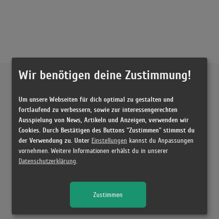
Wir benötigen deine Zustimmung!
Externe Inhalte von
YouTube
Um unsere Webseiten für dich optimal zu gestalten und
Musikvideo
fortlaufend zu verbessern, sowie zur interessengerechten
Ausspielung von News, Artikeln und Anzeigen, verwenden wir
Sie müssen die
Cookie Zustimmung ändern
, um Videos zu laden!
22 Treffer zu "More Than You Know Axwell & Ingrosso"
Cookies. Durch Bestätigen des Buttons "Zustimmen" stimmst du
der Verwendung zu. Unter
Einstellungen
kannst du Anpassungen
Axwell Λ Ingrosso - More Than You Know (Official Video)
vornehmen. Weitere Informationen erhälst du in unserer
(3:24)
Datenschutzerklärung
.
Axwell Λ Ingrosso - More Than You Know (Official Video)
(3:24)
Zustimmen
Axwell Λ Ingrosso - More Than You Know Visual EP (Official Video)
(12:21)