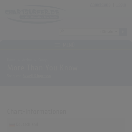
Anmeldung
|
Login
MENÜ
Home
Archiv
Songs
More Than You Know
Song von
Axwell & Ingrosso
Chart-Informationen
Deutschland