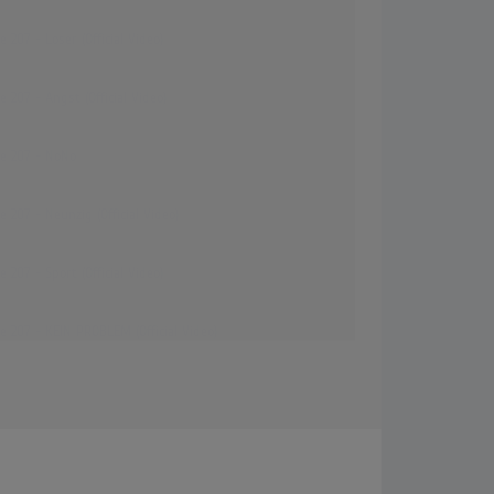
 207 - Loser (Official Video)
 207 - Angst (Official Video)
e 207 - NoNo
 207 - Neunzig (Official Video)
 207 - Sport (Official Video)
e 207 - KEIN PROBLEM (Official Video)
 207 - Brot nach Hause (Official Video)
e 207 - FAME (Lyrics)