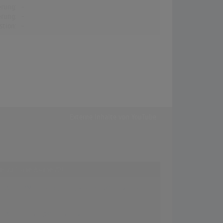
erung:
-
erung:
-
stion:
-
Externe Inhalte von
YouTube
ffer zu "Fame Apache 207"
e 207 - FAME prod. by Lucry & Suena (Official Video)
 207 - Famous (Official Video)