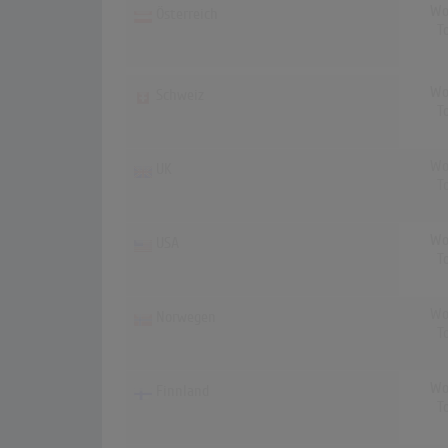
Wo
Österreich
T
Wo
Schweiz
T
Wo
UK
T
Wo
USA
T
Wo
Norwegen
T
Wo
Finnland
T