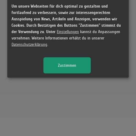
(3:22)
Um unsere Webseiten für dich optimal zu gestalten und
Apache
fortlaufend zu verbessern, sowie zur interessengerechten
(3:43)
Ausspielung von News, Artikeln und Anzeigen, verwenden wir
Cookies. Durch Bestätigen des Buttons "Zustimmen" stimmst du
Apache
der Verwendung zu. Unter
Einstellungen
kannst du Anpassungen
(3:48)
vornehmen. Weitere Informationen erhälst du in unserer
Apach
Datenschutzerklärung
.
(3:52)
Apache
Zustimmen
(3:59)
Apache
(3:28)
Apach
(2:38)
Apache
(2:55)
Apach
(3:02)