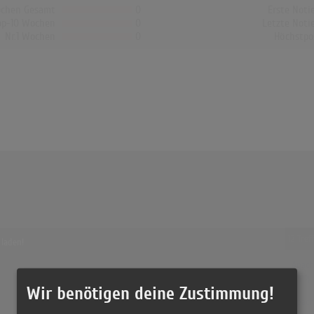
chen Gesamt
0
Erste Noti
op-10 Wochen
0
Letzte Noti
Nr.1 Wochen
0
Höchstpo
12 Tre
 laden!
Apach
(3:02)
Wir benötigen deine Zustimmung!
Apache