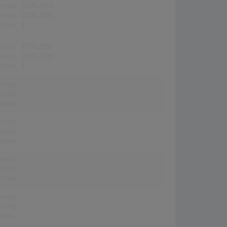
erung:
22.05.2020
erung:
02.10.2020
stion:
1
erung:
17.05.2020
erung:
20.09.2020
stion:
1
erung:
-
erung:
-
stion:
-
erung:
-
erung:
-
stion:
-
erung:
-
erung:
-
stion:
-
erung:
-
erung:
-
stion:
-