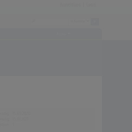
Anmeldung
|
Login
Archiv
erung:
15.05.2020
erung:
15.01.2021
stion:
1