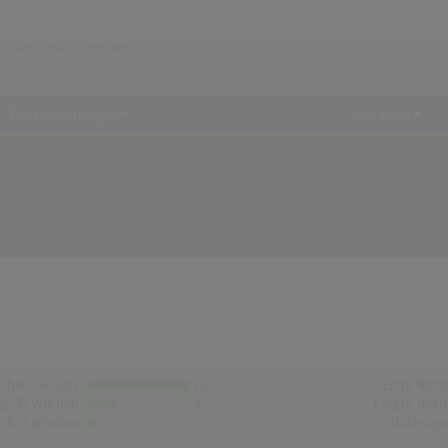
Chartauswertungen
...und mehr!
chen Gesamt
29
Erste Noti
op-10 Wochen
8
Letzte Noti
Nr.1 Wochen
2
Höchstpo