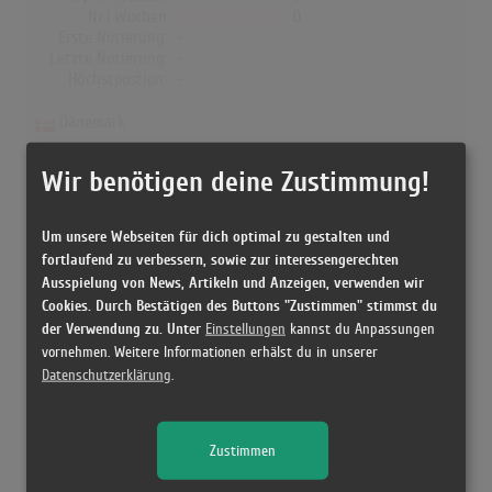
Nr.1 Wochen
0
Erste Notierung:
-
Letzte Notierung:
-
Höchstpostion:
-
Dänemark
Wochen Gesamt
0
Wir benötigen deine Zustimmung!
Top-10 Wochen
0
Nr.1 Wochen
0
Erste Notierung:
-
Um unsere Webseiten für dich optimal zu gestalten und
Letzte Notierung:
-
fortlaufend zu verbessern, sowie zur interessengerechten
Höchstpostion:
-
Ausspielung von News, Artikeln und Anzeigen, verwenden wir
Cookies. Durch Bestätigen des Buttons "Zustimmen" stimmst du
der Verwendung zu. Unter
Einstellungen
kannst du Anpassungen
vornehmen. Weitere Informationen erhälst du in unserer
Datenschutzerklärung
.
Releases
[16.11.2007 CD, ] Dalla pelle al cuore - Antonello Venditti
Zustimmen
[21.11.2008 CD, ] Dalla pelle al cuore - Antonello Venditti