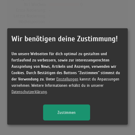
Nr.1 Wochen
0
Erste Notierung:
-
Letzte Notierung:
-
Höchstpostion:
-
Dänemark
Wir benötigen deine Zustimmung!
Wochen Gesamt
0
Top-10 Wochen
0
Um unsere Webseiten für dich optimal zu gestalten und
Nr.1 Wochen
0
fortlaufend zu verbessern, sowie zur interessengerechten
Erste Notierung:
-
Ausspielung von News, Artikeln und Anzeigen, verwenden wir
Letzte Notierung:
-
Cookies. Durch Bestätigen des Buttons "Zustimmen" stimmst du
Höchstpostion:
-
der Verwendung zu. Unter
Einstellungen
kannst du Anpassungen
vornehmen. Weitere Informationen erhälst du in unserer
Datenschutzerklärung
.
Releases
Zustimmen
Kein Release gefunden!