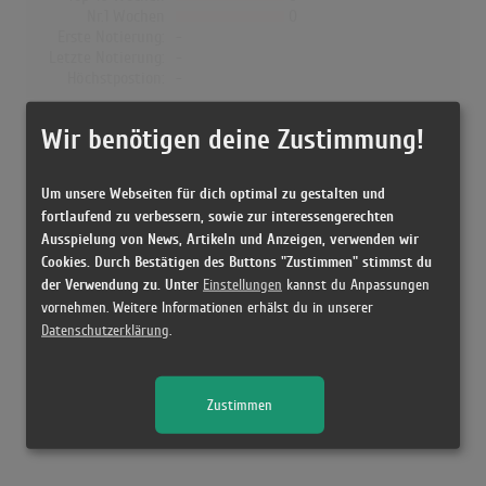
Nr.1 Wochen
0
Erste Notierung:
-
Letzte Notierung:
-
Höchstpostion:
-
Dänemark
Wir benötigen deine Zustimmung!
Wochen Gesamt
0
Top-10 Wochen
0
Um unsere Webseiten für dich optimal zu gestalten und
Nr.1 Wochen
0
fortlaufend zu verbessern, sowie zur interessengerechten
Erste Notierung:
-
Ausspielung von News, Artikeln und Anzeigen, verwenden wir
Letzte Notierung:
-
Cookies. Durch Bestätigen des Buttons "Zustimmen" stimmst du
Höchstpostion:
-
der Verwendung zu. Unter
Einstellungen
kannst du Anpassungen
vornehmen. Weitere Informationen erhälst du in unserer
Datenschutzerklärung
.
Releases
Zustimmen
Kein Release gefunden!