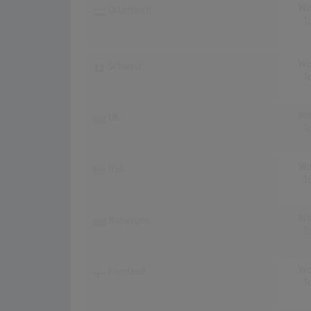
Wo
Österreich
T
Wo
Schweiz
T
Wo
UK
T
Wo
USA
T
Wo
Norwegen
T
Wo
Finnland
T