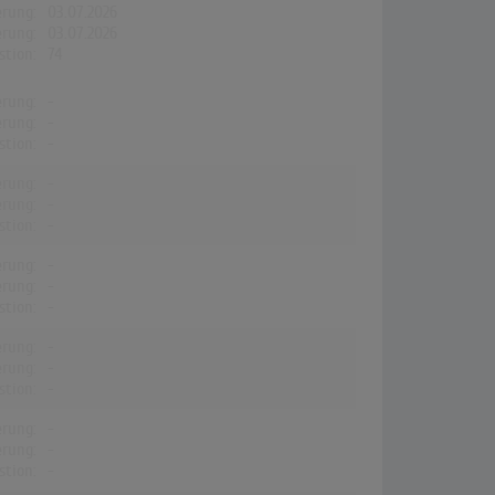
erung:
03.07.2026
erung:
03.07.2026
stion:
74
erung:
-
erung:
-
stion:
-
erung:
-
erung:
-
stion:
-
erung:
-
erung:
-
stion:
-
erung:
-
erung:
-
stion:
-
erung:
-
erung:
-
stion:
-