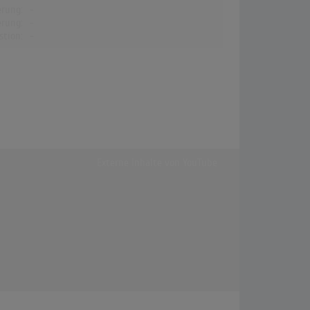
erung:
-
erung:
-
stion:
-
Externe Inhalte von
YouTube