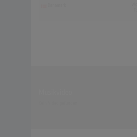
Wo
Dänemark
T
Musikvideo
Kein Video gefunden!