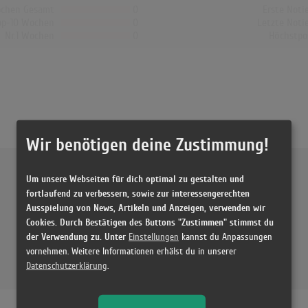
chen Gesamt
0
Erste Noti
op-10 Wochen
0
Letzte Noti
Nr.1 Wochen
0
Höchstpo
Wir benötigen deine Zustimmung!
Um unsere Webseiten für dich optimal zu gestalten und
fortlaufend zu verbessern, sowie zur interessengerechten
Ausspielung von News, Artikeln und Anzeigen, verwenden wir
Cookies. Durch Bestätigen des Buttons "Zustimmen" stimmst du
der Verwendung zu. Unter
Einstellungen
kannst du Anpassungen
vornehmen. Weitere Informationen erhälst du in unserer
Datenschutzerklärung
.