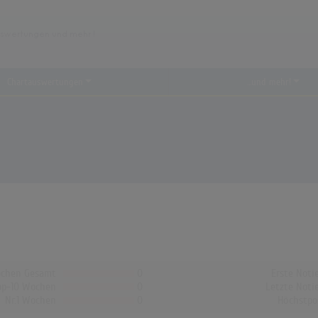
Chartauswertungen
...und mehr!
chen Gesamt
0
Erste Noti
op-10 Wochen
0
Letzte Noti
Nr.1 Wochen
0
Höchstpo