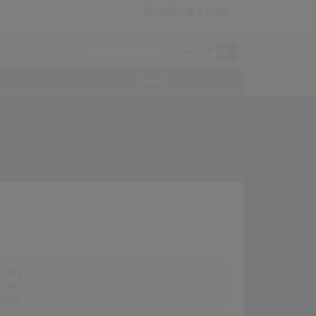
Anmeldung
|
Login
Archiv
erung:
-
erung:
-
stion:
-