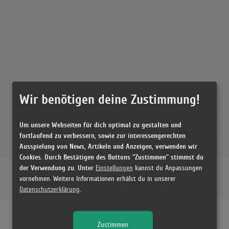
(3:16)
Amy Ma
(3:17)
Amy Ma
(3:25)
This I
(3:20)
Wir benötigen deine Zustimmung!
Amy M
(3:31)
Um unsere Webseiten für dich optimal zu gestalten und
This I
fortlaufend zu verbessern, sowie zur interessengerechten
(2:50)
Ausspielung von News, Artikeln und Anzeigen, verwenden wir
Amy M
Cookies. Durch Bestätigen des Buttons "Zustimmen" stimmst du
(3:41)
der Verwendung zu. Unter
Einstellungen
kannst du Anpassungen
vornehmen. Weitere Informationen erhälst du in unserer
Amy M
Datenschutzerklärung
.
(3:41)
Amy M
(1:42)
Zustimmen