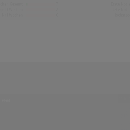
chen Gesamt
7
Erste Noti
op-10 Wochen
2
Letzte Noti
Nr.1 Wochen
0
Höchstpo
14 Tre
 laden!
Amy Ma
(3:17)
Amy Ma