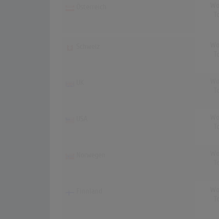
Wo
Österreich
T
Wo
Schweiz
T
Wo
UK
T
Wo
USA
T
Wo
Norwegen
T
Wo
Finnland
T