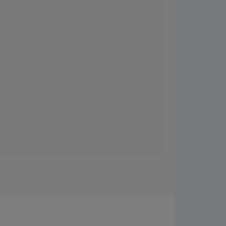
cdonald - This Is The Life (Official Video)
cdonald - This Is The Life (Live at V Festival, 2008)
s The Life (Acoustic Version)
acdonald - This Is The Life (Acoustic / Drovers Inn Session)
s The Life (Sped Up Version)
acdonald - Mr Rock & Roll (Official Video)
acdonald - Mr Rock & Roll (Official Video)
acdonald - This Is The Life (BBC Music Day)