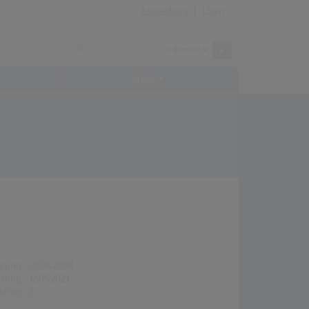
Anmeldung
|
Login
Archiv
erung:
01.08.2008
erung:
12.05.2023
stion:
2