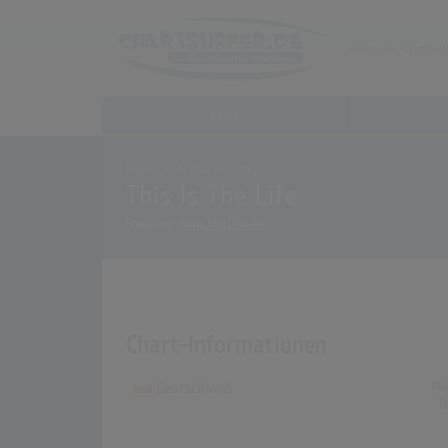
Home
Home
Archiv
Songs
This Is The Life
Song von
Amy MacDonald
Chart-Informationen
Wo
Deutschland
T