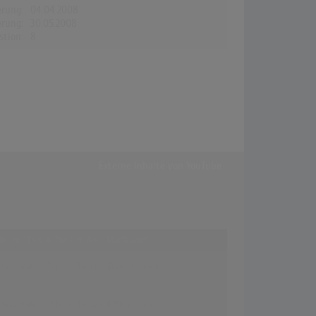
erung:
04.04.2008
erung:
30.05.2008
stion:
8
Externe Inhalte von
YouTube
ffer zu "This Is The Life Amy MacDonald"
cdonald - This Is The Life (Official Video)
cdonald - This Is The Life (Official Video)