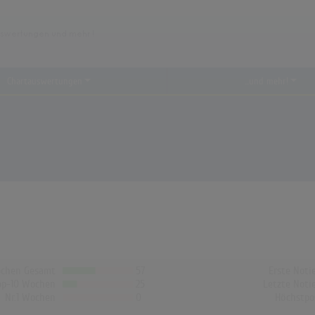
Chartauswertungen
...und mehr!
chen Gesamt
57
Erste Noti
op-10 Wochen
25
Letzte Noti
Nr.1 Wochen
0
Höchstpo