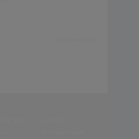
(0)
04.01.2016 um 01:51 Uhr
R DIE SEITE
SONSTIGES
enews
Nutzungsbedingungen