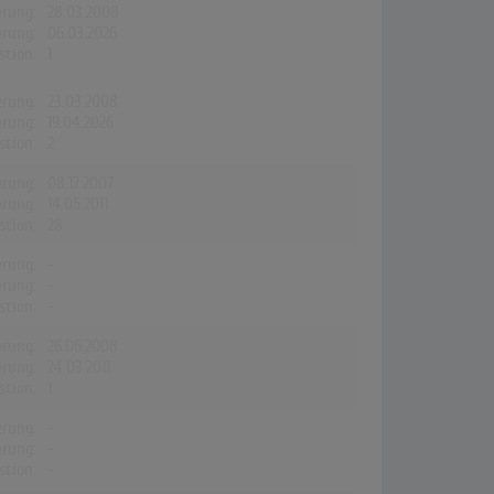
erung:
28.03.2008
erung:
06.03.2026
stion:
1
erung:
23.03.2008
erung:
19.04.2026
stion:
2
erung:
08.12.2007
erung:
14.05.2011
stion:
28
erung:
-
erung:
-
stion:
-
erung:
26.06.2008
erung:
24.03.2011
stion:
1
erung:
-
erung:
-
stion:
-