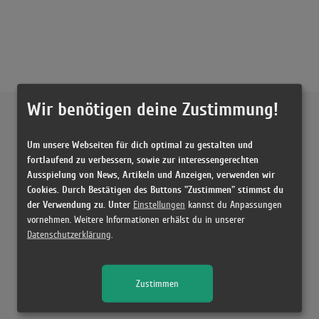
Wir benötigen deine Zustimmung!
Externe Inhalte von
YouTube
Um unsere Webseiten für dich optimal zu gestalten und
Musikvideo
fortlaufend zu verbessern, sowie zur interessengerechten
Ausspielung von News, Artikeln und Anzeigen, verwenden wir
Sie müssen die
Cookie Zustimmung ändern
, um Videos zu laden!
2 Treffer zu "Bloodstream Alyssa Grace"
Cookies. Durch Bestätigen des Buttons "Zustimmen" stimmst du
der Verwendung zu. Unter
Einstellungen
kannst du Anpassungen
Alyssa Grace - bloodstream (Lyrics)
vornehmen. Weitere Informationen erhälst du in unserer
(2:58)
Datenschutzerklärung
.
Alyssa Grace - bloodstream (Lyrics)
(2:58)
Zustimmen