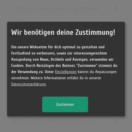
[1985 Vinyl, Hungary] Forever Young - Alphaville
[1984 Cassette, US] Forever Young - Alphaville
Wir benötigen deine Zustimmung!
[1985 Vinyl, Brazil] Forever Young - Alphaville
Um unsere Webseiten für dich optimal zu gestalten und
[07/1999 CD, Europe] Forever Young - Alphaville
fortlaufend zu verbessern, sowie zur interessengerechten
Ausspielung von News, Artikeln und Anzeigen, verwenden wir
[1988 Cassette, Poland] Forever Young - Alphaville
Cookies. Durch Bestätigen des Buttons "Zustimmen" stimmst du
der Verwendung zu. Unter
Einstellungen
kannst du Anpassungen
vornehmen. Weitere Informationen erhälst du in unserer
[1984 Vinyl, Germany] Forever Young - Alphaville
Datenschutzerklärung
.
[1984 Cassette, Europe] Forever Young - Alphaville
Zustimmen
[1984 Vinyl, Yugoslavia] Forever Young - Alphaville
[1984 Vinyl, Spain] Forever Young - Alphaville