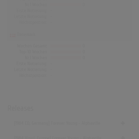
Nr.1 Wochen
0
Erste Notierung:
-
Letzte Notierung:
-
Höchstpostion:
-
Dänemark
Wochen Gesamt
0
Top-10 Wochen
0
Nr.1 Wochen
0
Erste Notierung:
-
Letzte Notierung:
-
Höchstpostion:
-
Releases
[1984 CD, Germany] Forever Young - Alphaville
[1984 Vinyl, Europe] Forever Young - Alphaville