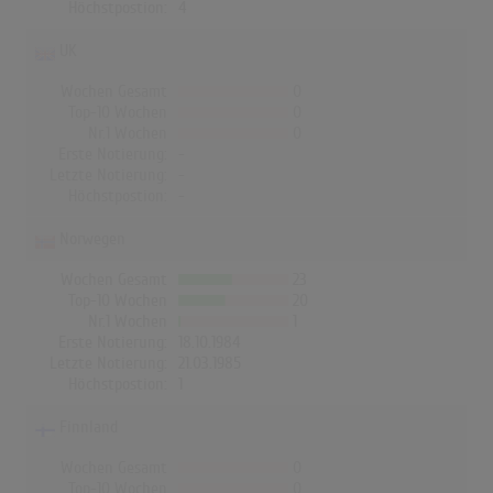
Höchstpostion:
4
UK
Wochen Gesamt
0
Top-10 Wochen
0
Nr.1 Wochen
0
Erste Notierung:
-
Letzte Notierung:
-
Höchstpostion:
-
Norwegen
Wochen Gesamt
23
Top-10 Wochen
20
Nr.1 Wochen
1
Erste Notierung:
18.10.1984
Letzte Notierung:
21.03.1985
Höchstpostion:
1
Finnland
Wochen Gesamt
0
Top-10 Wochen
0