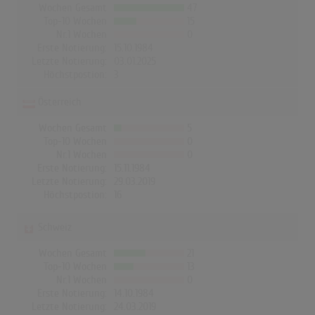
Wochen Gesamt
47
Top-10 Wochen
15
Nr.1 Wochen
0
Erste Notierung:
15.10.1984
Letzte Notierung:
03.01.2025
Höchstpostion:
3
Österreich
Wochen Gesamt
5
Top-10 Wochen
0
Nr.1 Wochen
0
Erste Notierung:
15.11.1984
Letzte Notierung:
29.03.2019
Höchstpostion:
16
Schweiz
Wochen Gesamt
21
Top-10 Wochen
13
Nr.1 Wochen
0
Erste Notierung:
14.10.1984
Letzte Notierung:
24.03.2019