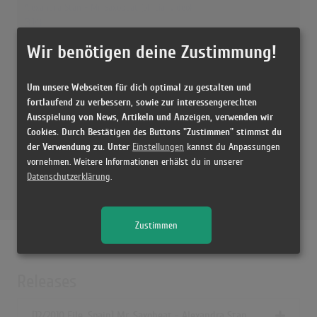
Alexandra Stan - Mr Saxobeat (official video)
(3:14)
Alexandra Stan - Mr. Saxobeat (Official Video)
Wir benötigen deine Zustimmung!
(3:14)
ALEXANDRA STAN - Mr. Saxobeat
Um unsere Webseiten für dich optimal zu gestalten und
(3:14)
fortlaufend zu verbessern, sowie zur interessengerechten
Ausspielung von News, Artikeln und Anzeigen, verwenden wir
Alexandra Stan - Mr Saxo Beat
Cookies. Durch Bestätigen des Buttons "Zustimmen" stimmst du
(3:14)
der Verwendung zu. Unter
Einstellungen
kannst du Anpassungen
Mr. Saxobeat (Maan Extended Version)
vornehmen. Weitere Informationen erhälst du in unserer
(4:17)
Datenschutzerklärung
.
Alexandra Stan - Get Back (Official Video)
(3:42)
Zustimmen
Alexandra Stan - Mr Saxobeat | LIVE on NRJ Radio Paris
(3:30)
Alexandra Stan - Mr. Saxobeat (Lyrics)
Releases
(3:14)
ALEXANDRA STAN - Mr Saxobeat (Official Video Lyrics)
[12/2010 File, Spain] Mr. Saxobeat - Alexandra Stan