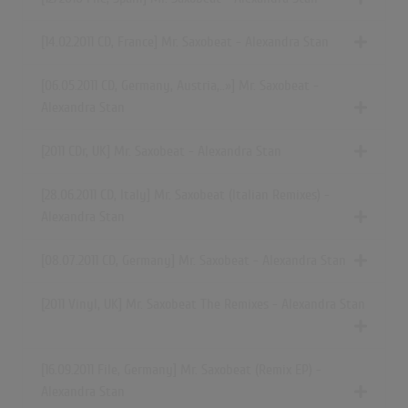
(3:24)
mr. saxobeat - alexandra stan [edit audio]
[14.02.2011 CD, France] Mr. Saxobeat - Alexandra Stan
(0:46)
Mr. Saxobeat - Alexandra Stan [ BmIx Remix ]
[06.05.2011 CD,
Germany, Austria,..»
] Mr. Saxobeat -
(2:55)
Alexandra Stan
Alexandra Stan - Mr. Saxobeat (AIZZO Remix)
[2011 CDr, UK] Mr. Saxobeat - Alexandra Stan
(2:17)
Alexandra Stan - Mr. Saxobeat (Traducida al Español)
[28.06.2011 CD, Italy] Mr. Saxobeat (Italian Remixes) -
(3:29)
Alexandra Stan
Alexandra Stan - Mr. Saxobeat (Mahona Remix) [Music Video]
(2:02)
[08.07.2011 CD, Germany] Mr. Saxobeat - Alexandra Stan
Alexandra Stan - Mr. Saxobeat (Lyrics) hey sexy boy set me free
(2:39)
[2011 Vinyl, UK] Mr. Saxobeat The Remixes - Alexandra Stan
Alexandra Stan - Mr. Saxobeat (Mehmet Yildiz Remix) | Black Adam
(2:25)
[16.09.2011 File, Germany] Mr. Saxobeat (Remix EP) -
Alexandra Stan