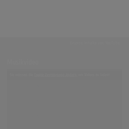
Externe Inhalte von
YouTube
Musikvideo
Sie müssen die
Cookie Zustimmung ändern
, um Videos zu laden!
19 Treffer zu "Mr. Saxobeat Alexandra Stan"
Alexandra Stan - Mr Saxobeat (Official UK Video)
(2:47)
Alexandra Stan - Mr. Saxobeat (Official Video)
(3:14)
Alexandra Stan - Mr. Saxobeat (X Sessions)
(3:51)