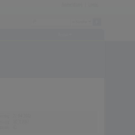
Anmeldung
|
Login
Archiv
erung:
27.04.2012
erung:
30.11.2012
stion:
©