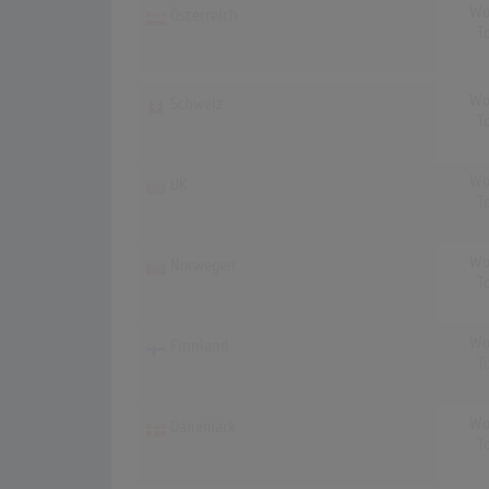
Wo
Österreich
T
Wo
Schweiz
T
Wo
UK
T
Wo
Norwegen
T
Wo
Finnland
T
Wo
Dänemark
T