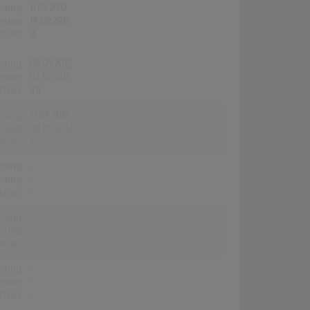
erung:
11.05.2012
erung:
14.09.2012
stion:
16
erung:
06.05.2012
erung:
07.10.2012
stion:
49
erung:
21.04.2012
erung:
08.09.2012
stion:
17
erung:
-
erung:
-
stion:
-
erung:
-
erung:
-
stion:
-
erung:
-
erung:
-
stion:
-