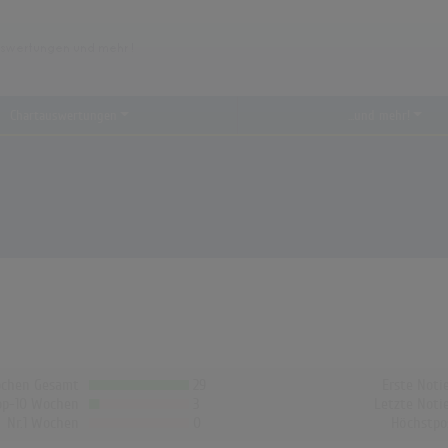
Chartauswertungen
...und mehr!
chen Gesamt
29
Erste Noti
op-10 Wochen
3
Letzte Noti
Nr.1 Wochen
0
Höchstpo