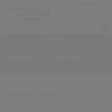
Anmeldung
|
Login
MENÜ
Home
Archiv
Alben
Lemonade - The 2nd Album
von
Aespa
Chart-Informationen
Deutschland