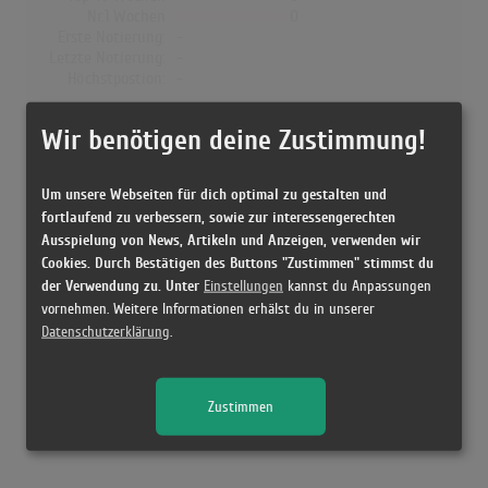
Nr.1 Wochen
0
Erste Notierung:
-
Letzte Notierung:
-
Höchstpostion:
-
Dänemark
Wir benötigen deine Zustimmung!
Wochen Gesamt
0
Top-10 Wochen
0
Um unsere Webseiten für dich optimal zu gestalten und
Nr.1 Wochen
0
fortlaufend zu verbessern, sowie zur interessengerechten
Erste Notierung:
-
Ausspielung von News, Artikeln und Anzeigen, verwenden wir
Letzte Notierung:
-
Cookies. Durch Bestätigen des Buttons "Zustimmen" stimmst du
Höchstpostion:
-
der Verwendung zu. Unter
Einstellungen
kannst du Anpassungen
vornehmen. Weitere Informationen erhälst du in unserer
Datenschutzerklärung
.
Releases
Zustimmen
Kein Release gefunden!