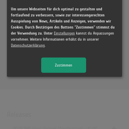
Thunderstruck
Um unsere Webseiten für dich optimal zu gestalten und
(4:56)
fortlaufend zu verbessern, sowie zur interessengerechten
2CELLOS - Thunderstruck [OFFICIAL VIDEO]
Ausspielung von News, Artikeln und Anzeigen, verwenden wir
(4:59)
Cookies. Durch Bestätigen des Buttons "Zustimmen" stimmst du
der Verwendung zu. Unter
Einstellungen
kannst du Anpassungen
vornehmen. Weitere Informationen erhälst du in unserer
Datenschutzerklärung
.
Zustimmen
Releases
[10.09.1990 Vinyl, Europe] Thunderstruck - AC/DC