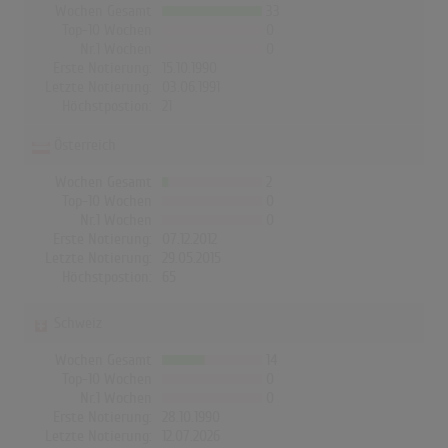
Wochen Gesamt
33
Top-10 Wochen
0
Nr.1 Wochen
0
Erste Notierung:
15.10.1990
Letzte Notierung:
03.06.1991
Höchstpostion:
21
Österreich
Wochen Gesamt
2
Top-10 Wochen
0
Nr.1 Wochen
0
Erste Notierung:
07.12.2012
Letzte Notierung:
29.05.2015
Höchstpostion:
65
Schweiz
Wochen Gesamt
14
Top-10 Wochen
0
Nr.1 Wochen
0
Erste Notierung:
28.10.1990
Letzte Notierung:
12.07.2026