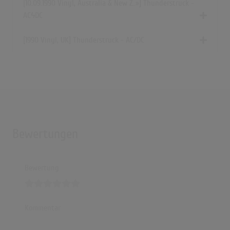
[10.09.1990 Vinyl,
Australia & New Z..»
] Thunderstruck -
ACϟDC
[1990 Vinyl, UK] Thunderstruck - AC/DC
Bewertungen
Bewertung
Kommentar