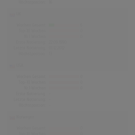
Höchstpostion:
16
UK
Wochen Gesamt
6
Top-10 Wochen
0
Nr.1 Wochen
0
Erste Notierung:
22.09.1990
Letzte Notierung:
01.12.2012
Höchstpostion:
13
USA
Wochen Gesamt
0
Top-10 Wochen
0
Nr.1 Wochen
0
Erste Notierung:
-
Letzte Notierung:
-
Höchstpostion:
-
Norwegen
Wochen Gesamt
0
Top-10 Wochen
0