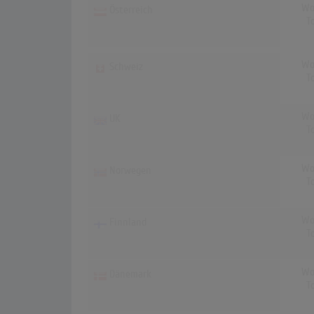
Wo
Österreich
T
Wo
Schweiz
T
Wo
UK
T
Wo
Norwegen
T
Wo
Finnland
T
Wo
Dänemark
T