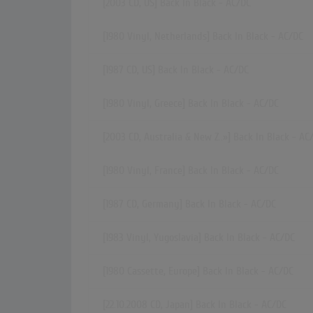
[2003 CD, US] Back In Black - AC/DC
[1980 Vinyl, Netherlands] Back In Black - AC/DC
[1987 CD, US] Back In Black - AC/DC
[1980 Vinyl, Greece] Back In Black - AC/DC
[2003 CD,
Australia & New Z..»
] Back In Black - AC
[1980 Vinyl, France] Back In Black - AC/DC
[1987 CD, Germany] Back In Black - AC/DC
[1983 Vinyl, Yugoslavia] Back In Black - AC/DC
[1980 Cassette, Europe] Back In Black - AC/DC
[22.10.2008 CD, Japan] Back In Black - AC/DC