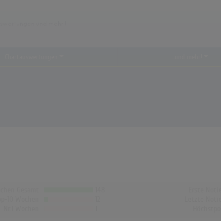
Chartauswertungen
...und mehr!
chen Gesamt
148
Erste Noti
op-10 Wochen
12
Letzte Noti
Nr.1 Wochen
1
Höchstpo