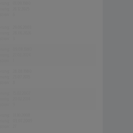
erung:
01.09.1980
erung:
26.12.2025
stion:
6
erung:
29.06.2003
erung:
28.06.2026
stion:
3
erung:
09.08.1980
erung:
22.03.2024
stion:
1
erung:
28.08.1980
erung:
23.07.2015
stion:
8
erung:
15.02.2007
erung:
20.02.2014
stion:
9
erung:
31.10.2008
erung:
03.07.2009
stion:
27