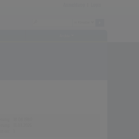
Anmeldung
|
Login
Archiv
erung:
18.08.1980
erung:
13.03.2026
stion:
1