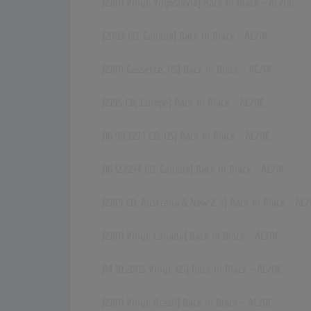
[1980 Vinyl, Yugoslavia] Back In Black - AC/DC
[2003 CD, Canada] Back In Black - AC/DC
[1980 Cassette, US] Back In Black - AC/DC
[1995 CD, Europe] Back In Black - AC/DC
[16.08.1994 CD, US] Back In Black - AC/DC
[16.12.1994 CD, Canada] Back In Black - AC/DC
[1989 CD,
Australia & New Z..»
] Back In Black - AC
[1980 Vinyl, Canada] Back In Black - AC/DC
[14.10.2003 Vinyl, US] Back In Black - AC/DC
[1980 Vinyl, Brazil] Back In Black - AC/DC