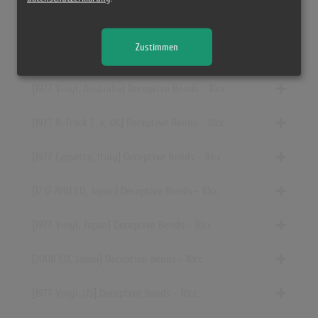
[1977 Cassette, UK] Deceptive Bends - 10cc
Zustimmen
[1977 Vinyl, Greece] Deceptive Bends - 10cc
[1977 Vinyl, Australia] Deceptive Bends - 10cc
[1977
8-Track C..»
, UK] Deceptive Bends - 10cc
[1977 Cassette, Italy] Deceptive Bends - 10cc
[12.12.2001 CD, Japan] Deceptive Bends - 10cc
[1977 Vinyl, Japan] Deceptive Bends - 10cc
[2008 CD, Japan] Deceptive Bends - 10cc
[1977 Vinyl, US] Deceptive Bends - 10cc