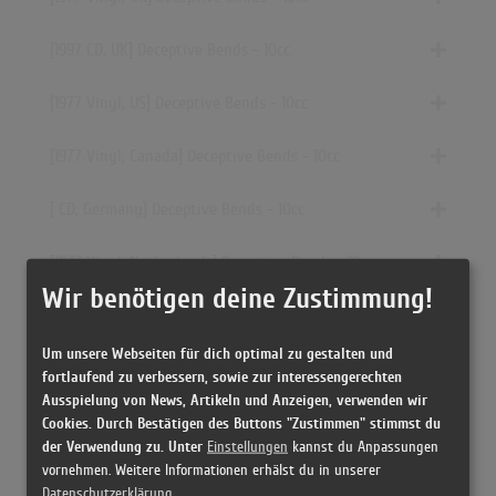
[1997 CD, UK] Deceptive Bends - 10cc
[1977 Vinyl, US] Deceptive Bends - 10cc
[1977 Vinyl, Canada] Deceptive Bends - 10cc
[ CD, Germany] Deceptive Bends - 10cc
[1977 Vinyl, Netherlands] Deceptive Bends - 10cc
Wir benötigen deine Zustimmung!
[1977 Vinyl, UK] Deceptive Bends - 10cc
Um unsere Webseiten für dich optimal zu gestalten und
[1977 Vinyl, Germany] Deceptive Bends - 10cc
fortlaufend zu verbessern, sowie zur interessengerechten
Ausspielung von News, Artikeln und Anzeigen, verwenden wir
[1977 Vinyl, Scandinavia] Deceptive Bends - 10cc
Cookies. Durch Bestätigen des Buttons "Zustimmen" stimmst du
der Verwendung zu. Unter
Einstellungen
kannst du Anpassungen
vornehmen. Weitere Informationen erhälst du in unserer
[1977 Vinyl, Brazil] Deceptive Bends - 10cc
Datenschutzerklärung
.