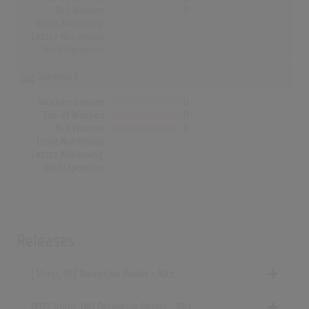
Nr.1 Wochen
0
Erste Notierung:
-
Letzte Notierung:
-
Höchstpostion:
-
Dänemark
Wochen Gesamt
0
Top-10 Wochen
0
Nr.1 Wochen
0
Erste Notierung:
-
Letzte Notierung:
-
Höchstpostion:
-
Releases
[ Vinyl, US] Deceptive Bends - 10cc
[1977 Vinyl, UK] Deceptive Bends - 10cc