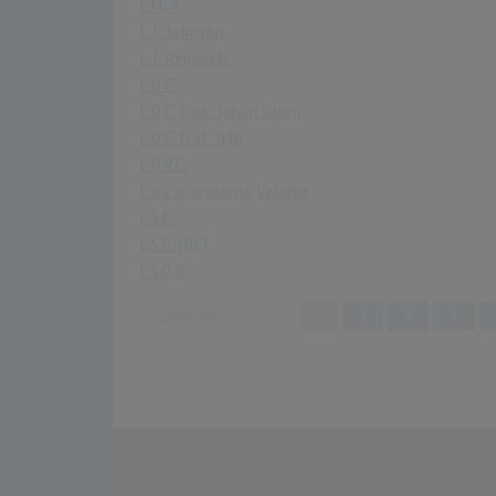
L.I.G.A
L.J. Johnson
L.J. Reynolds
L.O.C.
L.O.C. feat. Johan Olsen
L.O.C. feat. U$O
L.O.V.E.
L.o.v.e. presents Valezka
L.S.E.
L.S.G. [DE]
L.S.O.B.
Previous
Erste Seite
«
1
2
3
4