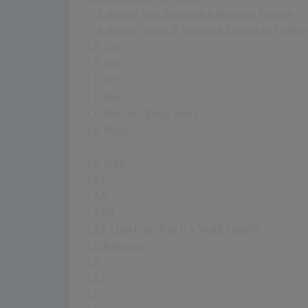
L. B. Abbott, Glen Robinson & Matthew Yuricich
L. B. Abbott, James B. Gordon & Carlton W. Faulkne
L.A. Ganz
L.A. Guns
L.A. Jets
L.A. Mix
L.A. Mix feat. Kevin Henry
L.A. Mood
L.A. Style
L.A.C.
L.A.D.
L.A.P.D.
L.B.C. Crew Feat. Tray D & South Sentrell
L.C. Anderson
L.D.
L.E.J
L.F.O.