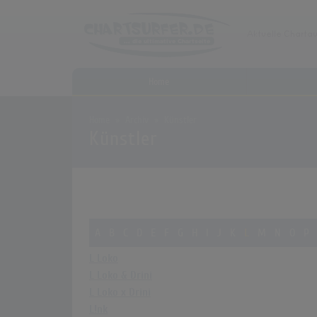
Home
Home
Archiv
Künstler
Künstler
A
B
C
D
E
F
G
H
I
J
K
L
M
N
O
P
L Loko
L Loko & Drini
L Loko x Drini
L!nk