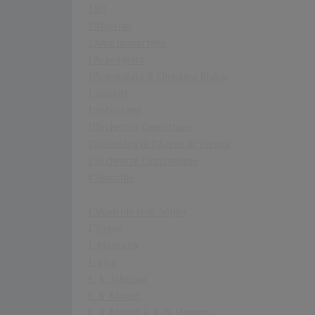
L&O
L'Algérino
L'Ame Immortelle
L'Arpeggiata
L'Arpeggiata & Christina Pluhar
L'aupaire
L'entourage
L'Orchestra Cinemtique
l'Orchestra dell'Arena di Verona
L'Orchestre Electronique
L'Skadrille
L'Skadrille feat. Sniper
L'Trimm
L-Montana
L-vira
L. A. Johnson
L. B. Abbott
L. B. Abbott & A. D. Flowers