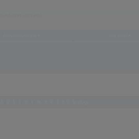
Chartauswertungen
...und mehr!
Q
R
S
T
U
V
W
X
Y
Z
0-9
Sonstige